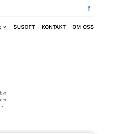
R
SUSOFT
KONTAKT
OM OSS
lbyr
nder
se