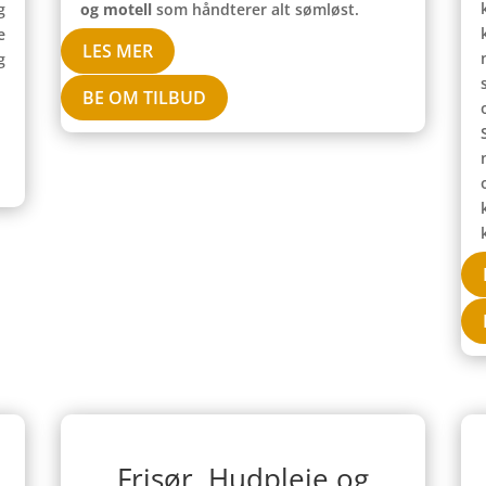
g
og motell
som håndterer alt sømløst.
e
LES MER
g
BE OM TILBUD
Frisør, Hudpleie og