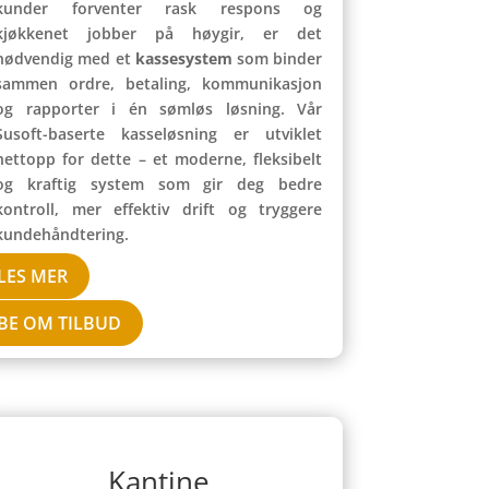
kunder forventer rask respons og
kjøkkenet jobber på høygir, er det
nødvendig med et
kassesystem
som binder
sammen ordre, betaling, kommunikasjon
og rapporter i én sømløs løsning. Vår
Susoft-baserte kasseløsning er utviklet
nettopp for dette – et moderne, fleksibelt
og kraftig system som gir deg bedre
kontroll, mer effektiv drift og tryggere
kundehåndtering.
LES MER
BE OM TILBUD
Kantine