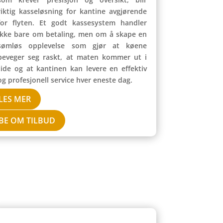
riktig kasseløsning for kantine avgjørende
for flyten. Et godt kassesystem handler
ikke bare om betaling, men om å skape en
sømløs opplevelse som gjør at køene
beveger seg raskt, at maten kommer ut i
tide og at kantinen kan levere en effektiv
og profesjonell service hver eneste dag.
LES MER
BE OM TILBUD