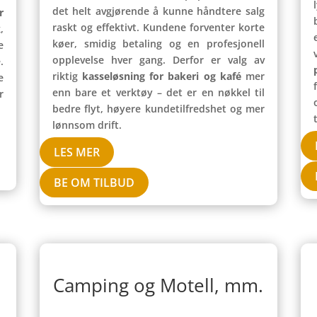
det helt avgjørende å kunne håndtere salg
r
raskt og effektivt. Kundene forventer korte
,
køer, smidig betaling og en profesjonell
e
opplevelse hver gang. Derfor er valg av
.
riktig
kasseløsning for bakeri og kafé
mer
e
enn bare et verktøy – det er en nøkkel til
r
bedre flyt, høyere kundetilfredshet og mer
lønnsom drift.
LES MER
BE OM TILBUD
Camping og Motell, mm.