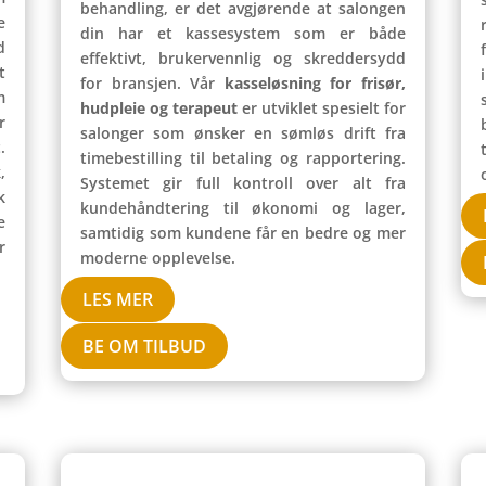
behandling, er det avgjørende at salongen
e
din har et kassesystem som er både
d
effektivt, brukervennlig og skreddersydd
t
for bransjen. Vår
kasseløsning for frisør,
m
hudpleie og terapeut
er utviklet spesielt for
r
salonger som ønsker en sømløs drift fra
.
timebestilling til betaling og rapportering.
,
Systemet gir full kontroll over alt fra
k
kundehåndtering til økonomi og lager,
e
samtidig som kundene får en bedre og mer
r
moderne opplevelse.
LES MER
BE OM TILBUD