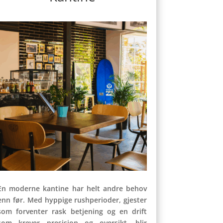
En moderne kantine har helt andre behov
enn før. Med hyppige rushperioder, gjester
som forventer rask betjening og en drift
som krever presisjon og oversikt, blir