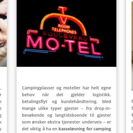
,
Campingplasser og moteller har helt egne
r
behov når det gjelder logistikk,
n
betalingsflyt og kundehåndtering. Med
e
mange ulike typer gjester – fra drop-in-
g
besøkende og langtidsboende til gjester
k
som ønsker ekstra tjenester underveis – er
y
det viktig å ha en
kasseløsning for camping