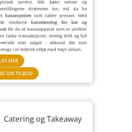
lynrask service. Når køen vokser og
bestillingene strømmer inn, må du ha
et
kassesystem
som takler presset. Med
vår moderne
kasseløsning for bar og
pub
får du et kassaapparat som er utviklet
for raske transaksjoner, smidig drift og full
oversikt over salget – akkurat det som
trengs i et hektisk miljø med høyt volum.
LES MER
BE OM TILBUD
Catering og Takeaway