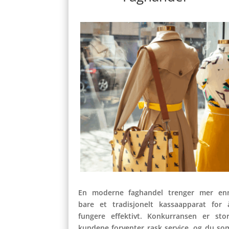
En moderne faghandel trenger mer en
bare et tradisjonelt kassaapparat for 
fungere effektivt. Konkurransen er stor
kundene forventer rask service, og du so