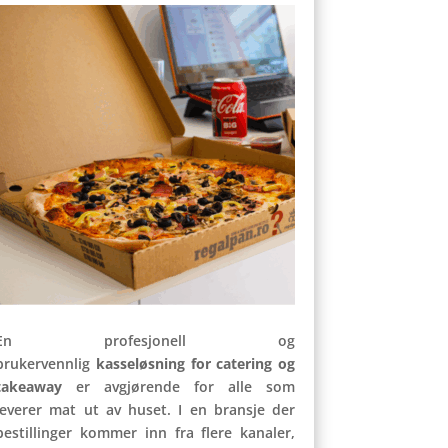
En profesjonell og
brukervennlig
kasseløsning for catering og
takeaway
er avgjørende for alle som
leverer mat ut av huset. I en bransje der
bestillinger kommer inn fra flere kanaler,