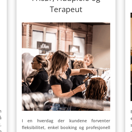
Terapeut
n
å
I en hverdag der kundene forventer
,
fleksibilitet, enkel booking og profesjonell
m