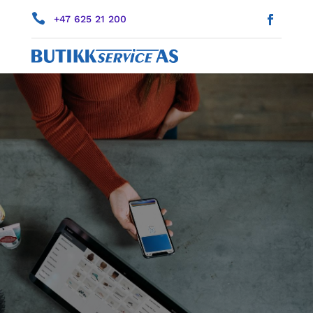

+47 625 21 200
KASSELØSNINGER
FOR ALLE BRANSJER
En
komplett løsning
som
innbefatter både
fysisk handel
og
nettbutikk
.
Passer
små
og
store
butikker