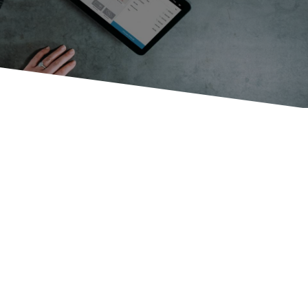
samt
kjeder
.